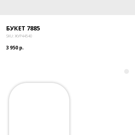
БУКЕТ 7885
SKU:
ЖУР44540
3 950
р.