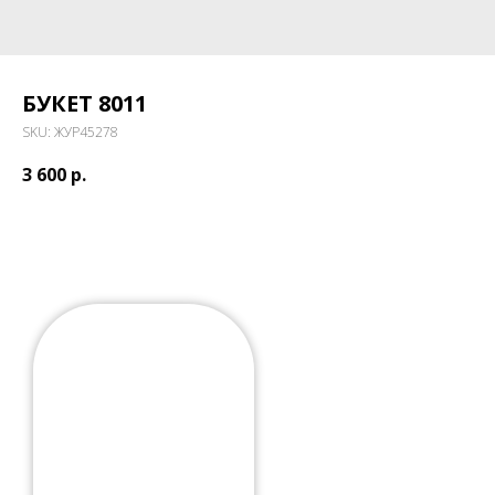
БУКЕТ 8011
SKU:
ЖУР45278
3 600
р.