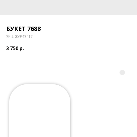
БУКЕТ 7688
SKU:
ЖУР43417
3 750
р.