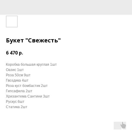
Букет "Свежесть"
6 470
р.
Коробка большая круглая 1шт
Оазис 1шт
Роза 50см 9шт
Гвоздика 4шт
Роза куст бомбастик 2шт
Гипсафила 2шт
Хризантема Сантини 3шт
Рускус 6шт
Статика 2шт