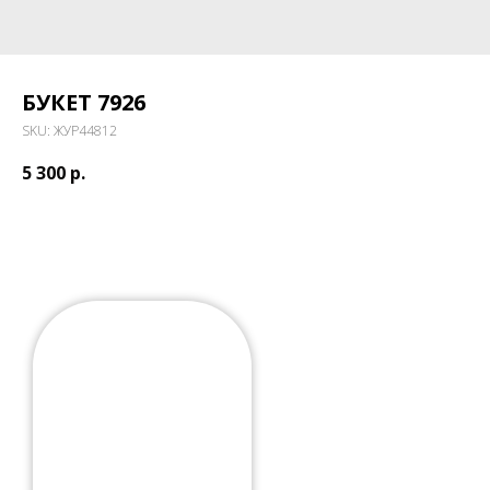
БУКЕТ 7926
SKU:
ЖУР44812
5 300
р.