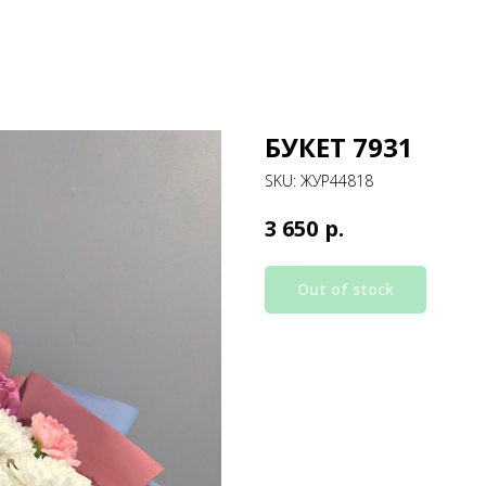
БУКЕТ 7931
SKU:
ЖУР44818
р.
3 650
Out of stock