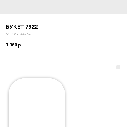
БУКЕТ 7922
SKU:
ЖУР44764
3 060
р.